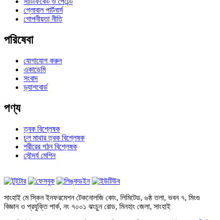
সার্টিফিকেট ও পেটেন্ট
গ্লোবাল পার্টনার্স
গোপনীয়তা নীতি
পরিষেবা
যোগাযোগ করুন
একাডেমি
সংবাদ
ড্যাশবোর্ড
পণ্য
ত্বক বিশ্লেষক
চুল মাথার ত্বক বিশ্লেষক
শরীরের গঠন বিশ্লেষক
সৌন্দর্য মেশিন
সাংহাই মে স্কিন ইনফরমেশন টেকনোলজি কোং, লিমিটেড, ৬ষ্ঠ তলা, ভবন ৭, মিংগু
বিজ্ঞান ও প্রযুক্তি পার্ক, নং ৭০০১ ঝংচুন রোড, মিনহাং জেলা, সাংহাই