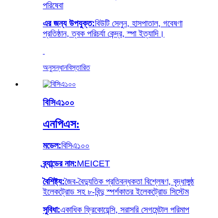
পরিষেবা
এর জন্য উপযুক্ত:
বিউটি সেলুন, হাসপাতাল, গবেষণা
প্রতিষ্ঠান, ত্বক পরিচর্যা কেন্দ্র, স্পা ইত্যাদি।
অনুসন্ধান
বিস্তারিত
বিসিএ১০০
এনপিএস:
মডেল:
বিসিএ১০০
ব্র্যান্ডের নাম:
MEICET
বৈশিষ্ট্য:
জৈব-বৈদ্যুতিক প্রতিবন্ধকতা বিশ্লেষণ, বৃদ্ধাঙ্গুষ্ঠ
ইলেকট্রোড সহ ৮-বিন্দু স্পর্শকাতর ইলেকট্রোড সিস্টেম
সুবিধা:
একাধিক ফ্রিকোয়েন্সি, সরাসরি সেগমেন্টাল পরিমাপ