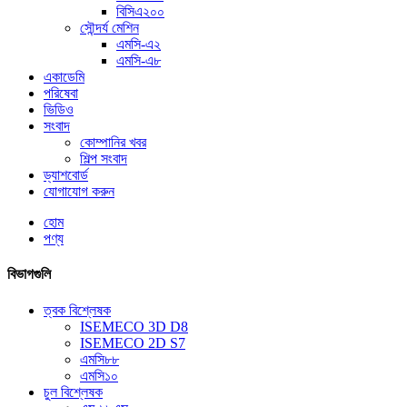
বিসিএ২০০
সৌন্দর্য মেশিন
এমসি-এ২
এমসি-এ৮
একাডেমি
পরিষেবা
ভিডিও
সংবাদ
কোম্পানির খবর
শিল্প সংবাদ
ড্যাশবোর্ড
যোগাযোগ করুন
হোম
পণ্য
বিভাগগুলি
ত্বক বিশ্লেষক
ISEMECO 3D D8
ISEMECO 2D S7
এমসি৮৮
এমসি১০
চুল বিশ্লেষক