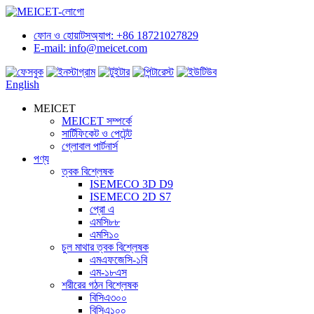
ফোন ও হোয়াটসঅ্যাপ: +86 18721027829
E-mail: info@meicet.com
English
MEICET
MEICET সম্পর্কে
সার্টিফিকেট ও পেটেন্ট
গ্লোবাল পার্টনার্স
পণ্য
ত্বক বিশ্লেষক
ISEMECO 3D D9
ISEMECO 2D S7
প্রো এ
এমসি৮৮
এমসি১০
চুল মাথার ত্বক বিশ্লেষক
এমএফজেসি-১বি
এম-১৮এস
শরীরের গঠন বিশ্লেষক
বিসিএ৩০০
বিসিএ১০০