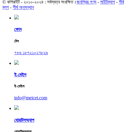
© কপিরাইট - ২০১০-২০২৪ : সর্বস্বত্ব সংরক্ষিত।
জনপ্রিয় পণ্য
-
সাইটম্যাপ
-
শীর্ষ
ব্লগ
-
শীর্ষ অনুসন্ধান
ফোন
টেল
+৮৬ ১৮৭২১০২৭৮২৯
ই-মেইল
ই-মেইল
info@meicet.com
হোয়াটসঅ্যাপ
হোয়াটসঅ্যাপ