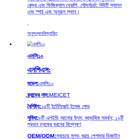
কেন্দ্র এবং ফিজিক্যাল থেরাপি, সৌন্দর্যচর্চা: বিউটি স্যালন
এবং স্পা) এবং অনুরূপ স্থান।
অনুসন্ধান
বিস্তারিত
এমসি১০
এনপিএস:
মডেল:
এমসি১০
ব্র্যান্ডের নাম:
MEICET
বৈশিষ্ট্য:
১৫টি ইন্টেলিজেন্ট ইমেজ মোড
সুবিধা:
৮টি এলইডি আলোর উৎস; বহুভাষিক সমর্থন; ১২টি
প্রধান ত্বকের ধরনের বিশ্লেষণ
OEM/ODM:
সবচেয়ে সুলভ খরচে পেশাদার ডিজাইন