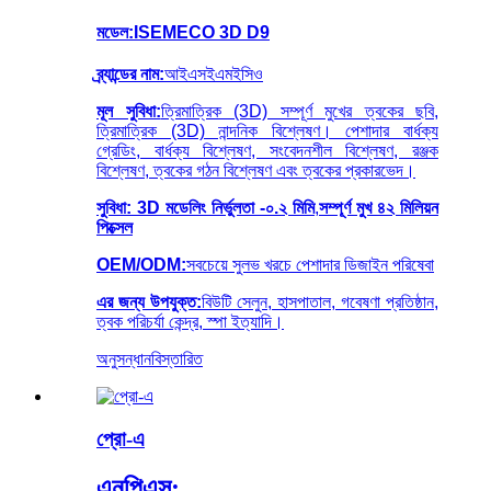
মডেল:
ISEMECO 3D D9
ব্র্যান্ডের নাম:
আইএসইএমইসিও
মূল সুবিধা:
ত্রিমাত্রিক (3D) সম্পূর্ণ মুখের ত্বকের ছবি,
ত্রিমাত্রিক (3D) নান্দনিক বিশ্লেষণ। পেশাদার বার্ধক্য
গ্রেডিং, বার্ধক্য বিশ্লেষণ, সংবেদনশীল বিশ্লেষণ, রঞ্জক
বিশ্লেষণ, ত্বকের গঠন বিশ্লেষণ এবং ত্বকের প্রকারভেদ।
সুবিধা:
3D মডেলিং নির্ভুলতা -
০.২ মিমি
,
সম্পূর্ণ মুখ ৪২ মিলিয়ন
পিক্সেল
OEM/ODM:
সবচেয়ে সুলভ খরচে পেশাদার ডিজাইন পরিষেবা
এর জন্য উপযুক্ত:
বিউটি সেলুন, হাসপাতাল, গবেষণা প্রতিষ্ঠান,
ত্বক পরিচর্যা কেন্দ্র, স্পা ইত্যাদি।
অনুসন্ধান
বিস্তারিত
প্রো-এ
এনপিএস: