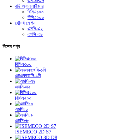
এম-১৮এস
বডি অ্যানালাইজার
বিসিএ১০০
বিসিএ২০০
সৌন্দর্য মেশিন
এমসি-এ২
এমসি-এ৮
বিশেষ পণ্য
বিসিএ৩০০
এমএফজেসি-১বি
এমসি-এ২
বিসিএ২০০
এমসি১০
এমসি৮৮
ISEMECO 2D S7