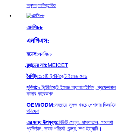
অনুসন্ধান
বিস্তারিত
এমসি৮৮
এনপিএস:
মডেল:
এমসি৮৮
ব্র্যান্ডের নাম:
MEICET
বৈশিষ্ট্য:
১৫টি ইন্টেলিজেন্ট ইমেজ মোড
সুবিধা:
৯ ইন্টেলিজেন্ট ইমেজ অ্যানালাইসিস, প্রফেশনাল
কালার কারেকশন
OEM/ODM:
সবচেয়ে সুলভ খরচে পেশাদার ডিজাইন
পরিষেবা
এর জন্য উপযুক্ত:
বিউটি সেলুন, হাসপাতাল, গবেষণা
প্রতিষ্ঠান, ত্বক পরিচর্যা কেন্দ্র, স্পা ইত্যাদি।