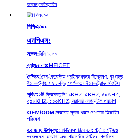
অনুসন্ধান
বিস্তারিত
বিসিএ৩০০
এনপিএস:
মডেল:
বিসিএ৩০০
ব্র্যান্ডের নাম:
MEICET
বৈশিষ্ট্য:
জৈব-বৈদ্যুতিক প্রতিবন্ধকতা বিশ্লেষণ, বৃদ্ধাঙ্গুষ্ঠ
ইলেকট্রোড সহ ৮-বিন্দু স্পর্শকাতর ইলেকট্রোড সিস্টেম
সুবিধা:
৫টি ফ্রিকোয়েন্সি: ১KHZ, ৫KHZ, ৫০KHZ,
২৫০KHZ, ৫০০KHZ, সরাসরি সেগমেন্টাল পরিমাপ
OEM/ODM:
সবচেয়ে সুলভ খরচে পেশাদার ডিজাইন
পরিষেবা
এর জন্য উপযুক্ত:
ফিটনেস: জিম এবং ট্রেনিং স্টুডিও,
ওয়েলনেস: ইয়োগা এবং পাইলাটিস স্টুডিও, পুনর্বাসন