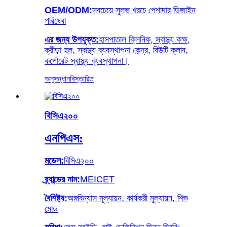
OEM/ODM:
সবচেয়ে সুলভ খরচে পেশাদার ডিজাইন
পরিষেবা
এর জন্য উপযুক্ত:
হাসপাতাল ক্লিনিক, স্বাস্থ্য কক্ষ,
ক্রীড়া হল, স্বাস্থ্য ব্যবস্থাপনা কেন্দ্র, বিউটি ক্লাব,
কর্পোরেট স্বাস্থ্য ব্যবস্থাপনা।
অনুসন্ধান
বিস্তারিত
বিসিএ২০০
এনপিএস:
মডেল:
বিসিএ২০০
ব্র্যান্ডের নাম:
MEICET
বৈশিষ্ট্য:
অঙ্গবিন্যাস মূল্যায়ন, কার্যকরী মূল্যায়ন, শিশু
মোড