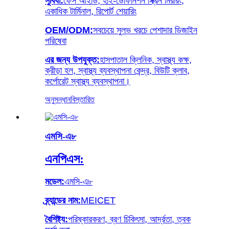
সুবিধা:
ফেস আইডি, হাই-ডেফিনিশন স্ক্রিন মিররিং,
একাধিক টার্মিনাল, রিপোর্ট শেয়ারিং
OEM/ODM:
সবচেয়ে সুলভ খরচে পেশাদার ডিজাইন
পরিষেবা
এর জন্য উপযুক্ত:
হাসপাতাল ক্লিনিক, স্বাস্থ্য কক্ষ,
ক্রীড়া হল, স্বাস্থ্য ব্যবস্থাপনা কেন্দ্র, বিউটি ক্লাব,
কর্পোরেট স্বাস্থ্য ব্যবস্থাপনা।
অনুসন্ধান
বিস্তারিত
এমসি-এ৮
এনপিএস:
মডেল:
এমসি-এ৮
ব্র্যান্ডের নাম:
MEICET
বৈশিষ্ট্য:
পরিষ্কারকরণ, ব্রণ চিকিৎসা, আর্দ্রতা, ত্বক