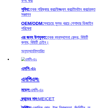
ফর্সা করা
সুবিধা:
ত্বক পরিষ্কার করা/উজ্জ্বল করা/টানটান করা/রক্ত
সঞ্চালন
OEM/ODM:
সবচেয়ে সুলভ খরচে পেশাদার ডিজাইন
পরিষেবা
এর জন্য উপযুক্ত:
ত্বক ব্যবস্থাপনা কেন্দ্র, বিউটি
ক্লাব, বিউটি চেইন।
অনুসন্ধান
বিস্তারিত
এমসি-এ২
এনপিএস:
মডেল:
এমসি-এ২
ব্র্যান্ডের নাম:
MEICET
বৈশিষ্ট্য:
একাধিক মোড, উচ্চ নিরাপত্তা, সূঁচবিহীন, অ-