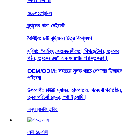
মডেল:
প্রো-এ
ব্র্যান্ডের নাম: মেইসেট
বৈশিষ্ট্য: ৮টি বুদ্ধিমান চিত্র বিশ্লেষণ
সুবিধা: “বার্ধক্য, সংবেদনশীলতা, পিগমেন্টেশন, ত্বকের
গঠন, ত্বকের রঙ” এক জায়গায় শনাক্তকরণ।
OEM/ODM: সবচেয়ে সুলভ খরচে পেশাদার ডিজাইন
পরিষেবা
উপযোগী: বিউটি স্যালন, হাসপাতাল, গবেষণা প্রতিষ্ঠান,
ত্বক পরিচর্যা কেন্দ্র, স্পা ইত্যাদি।
অনুসন্ধান
বিস্তারিত
এম-১৮এস