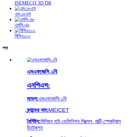
ISEMECO 3D D8
এম-১৮এস
এমসি-এ৮
বিসিএ১০০
পণ্য
এমএফজেসি-১বি
এনপিএস:
মডেল:
এমএফজেসি-১বি
ব্র্যান্ডের নাম:
MEICET
বৈশিষ্ট্য:
মিলিয়ন হাই-ডেফিনিশন পিক্সেল, মাল্টি-স্পেকট্রাল
ডিটেকশন