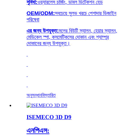
সুবিধা:
ওয়্যারলেস চার্জিং, ডাবল ডিটেকশন হেড
OEM/ODM:
সবচেয়ে সুলভ খরচে পেশাদার ডিজাইন
পরিষেবা
এর জন্য উপযুক্ত:
মলের বিউটি স্যালন, হেয়ার স্যালন,
মেডিকেল স্পা, কসমেটিকসের দোকান এবং শ্যাম্পুর
দোকানের জন্য উপযুক্ত।
অনুসন্ধান
বিস্তারিত
ISEMECO 3D D9
এনপিএস: