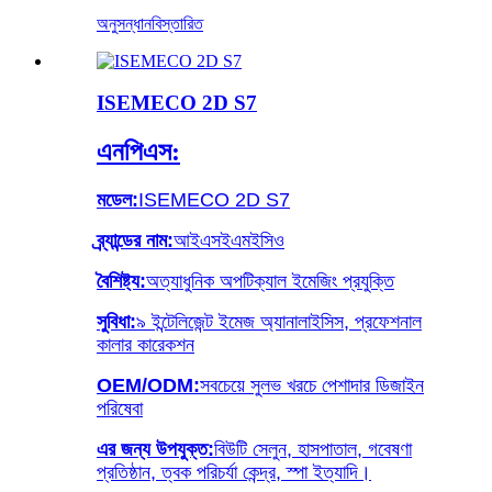
অনুসন্ধান
বিস্তারিত
ISEMECO 2D S7
এনপিএস:
মডেল:
ISEMECO 2D S7
ব্র্যান্ডের নাম:
আইএসইএমইসিও
বৈশিষ্ট্য:
অত্যাধুনিক অপটিক্যাল ইমেজিং প্রযুক্তি
সুবিধা:
৯ ইন্টেলিজেন্ট ইমেজ অ্যানালাইসিস, প্রফেশনাল
কালার কারেকশন
OEM/ODM:
সবচেয়ে সুলভ খরচে পেশাদার ডিজাইন
পরিষেবা
এর জন্য উপযুক্ত:
বিউটি সেলুন, হাসপাতাল, গবেষণা
প্রতিষ্ঠান, ত্বক পরিচর্যা কেন্দ্র, স্পা ইত্যাদি।