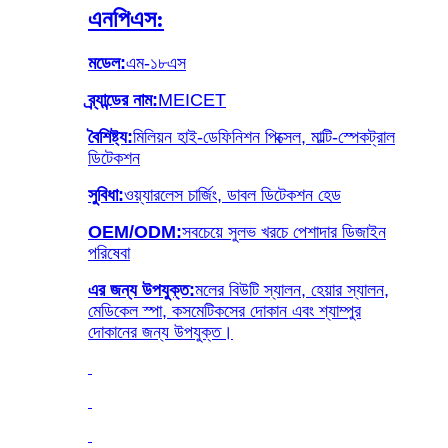
এনপিএস:
মডেল:
এম-১৮এস
ব্র্যান্ডের নাম:
MEICET
বৈশিষ্ট্য:
মিলিয়ন হাই-ডেফিনিশন পিক্সেল, মাল্টি-স্পেকট্রাল
ডিটেকশন
সুবিধা:
ওয়্যারলেস চার্জিং, ডাবল ডিটেকশন হেড
OEM/ODM:
সবচেয়ে সুলভ খরচে পেশাদার ডিজাইন
পরিষেবা
এর জন্য উপযুক্ত:
মলের বিউটি স্যালন, হেয়ার স্যালন,
মেডিকেল স্পা, কসমেটিকসের দোকান এবং শ্যাম্পুর
দোকানের জন্য উপযুক্ত।