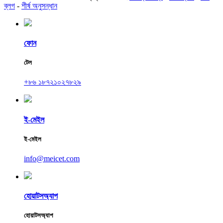
ব্লগ
-
শীর্ষ অনুসন্ধান
ফোন
টেল
+৮৬ ১৮৭২১০২৭৮২৯
ই-মেইল
ই-মেইল
info@meicet.com
হোয়াটসঅ্যাপ
হোয়াটসঅ্যাপ