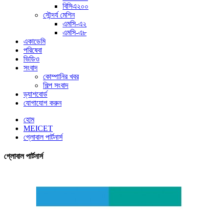
বিসিএ২০০
সৌন্দর্য মেশিন
এমসি-এ২
এমসি-এ৮
একাডেমি
পরিষেবা
ভিডিও
সংবাদ
কোম্পানির খবর
শিল্প সংবাদ
ড্যাশবোর্ড
যোগাযোগ করুন
হোম
MEICET
গ্লোবাল পার্টনার্স
গ্লোবাল পার্টনার্স