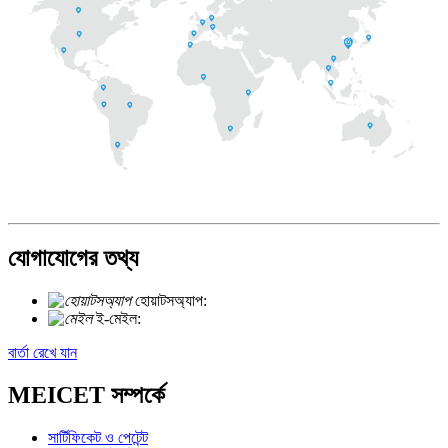
যোগাযোগের তথ্য
হোয়াটসঅ্যাপ:
+৮৬ ১৮৭২১০২৭৮২৯
ই-মেইল:
info@meicet.com
বার্তা রেখে যান
MEICET সম্পর্কে
সার্টিফিকেট ও পেটেন্ট