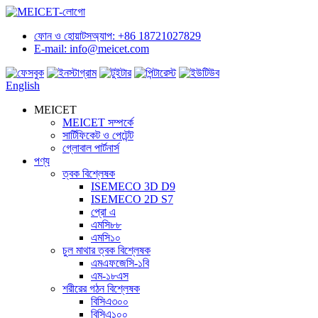
ফোন ও হোয়াটসঅ্যাপ: +86 18721027829
E-mail: info@meicet.com
English
MEICET
MEICET সম্পর্কে
সার্টিফিকেট ও পেটেন্ট
গ্লোবাল পার্টনার্স
পণ্য
ত্বক বিশ্লেষক
ISEMECO 3D D9
ISEMECO 2D S7
প্রো এ
এমসি৮৮
এমসি১০
চুল মাথার ত্বক বিশ্লেষক
এমএফজেসি-১বি
এম-১৮এস
শরীরের গঠন বিশ্লেষক
বিসিএ৩০০
বিসিএ১০০