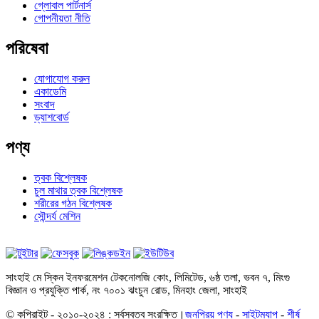
গ্লোবাল পার্টনার্স
গোপনীয়তা নীতি
পরিষেবা
যোগাযোগ করুন
একাডেমি
সংবাদ
ড্যাশবোর্ড
পণ্য
ত্বক বিশ্লেষক
চুল মাথার ত্বক বিশ্লেষক
শরীরের গঠন বিশ্লেষক
সৌন্দর্য মেশিন
সাংহাই মে স্কিন ইনফরমেশন টেকনোলজি কোং, লিমিটেড, ৬ষ্ঠ তলা, ভবন ৭, মিংগু
বিজ্ঞান ও প্রযুক্তি পার্ক, নং ৭০০১ ঝংচুন রোড, মিনহাং জেলা, সাংহাই
© কপিরাইট - ২০১০-২০২৪ : সর্বস্বত্ব সংরক্ষিত।
জনপ্রিয় পণ্য
-
সাইটম্যাপ
-
শীর্ষ