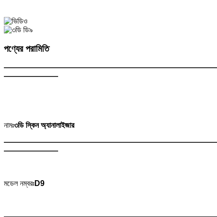
পণ্যের পরামিতি
———————————————————————————
———————
নামঃ
৩ডি স্কিন অ্যানালাইজার
———————————————————————————
———————
মডেল নম্বরঃ
D9
———————————————————————————