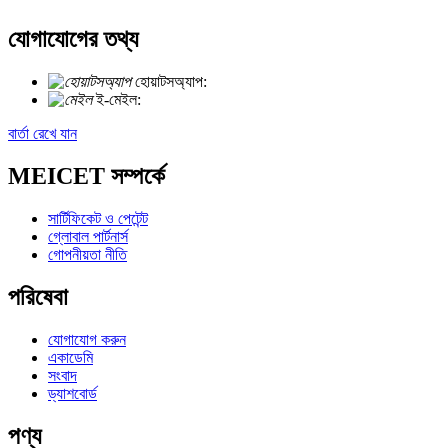
যোগাযোগের তথ্য
হোয়াটসঅ্যাপ:
+৮৬ ১৮৭২১০২৭৮২৯
ই-মেইল:
info@meicet.com
বার্তা রেখে যান
MEICET সম্পর্কে
সার্টিফিকেট ও পেটেন্ট
গ্লোবাল পার্টনার্স
গোপনীয়তা নীতি
পরিষেবা
যোগাযোগ করুন
একাডেমি
সংবাদ
ড্যাশবোর্ড
পণ্য