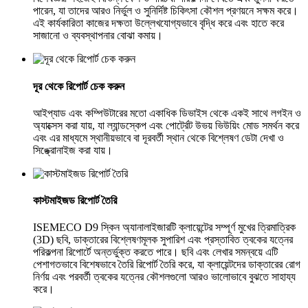
পারেন, যা তাদের আরও নির্ভুল ও সুনির্দিষ্ট চিকিৎসা কৌশল প্রণয়নে সক্ষম করে।
এই কার্যকারিতা কাজের দক্ষতা উল্লেখযোগ্যভাবে বৃদ্ধি করে এবং হাতে করে
সাজানো ও ব্যবস্থাপনার বোঝা কমায়।
দূর থেকে রিপোর্ট চেক করুন
আইপ্যাড এবং কম্পিউটারের মতো একাধিক ডিভাইস থেকে একই সাথে লগইন ও
অ্যাক্সেস করা যায়, যা ল্যান্ডস্কেপ এবং পোর্ট্রেট উভয় ভিউয়িং মোড সমর্থন করে
এবং এর মাধ্যমে স্থানীয়ভাবে বা দূরবর্তী স্থান থেকে বিশ্লেষণ ডেটা দেখা ও
সিঙ্ক্রোনাইজ করা যায়।
কাস্টমাইজড রিপোর্ট তৈরি
ISEMECO D9 স্কিন অ্যানালাইজারটি ক্লায়েন্টের সম্পূর্ণ মুখের ত্রিমাত্রিক
(3D) ছবি, ডাক্তারের বিশ্লেষণমূলক সুপারিশ এবং প্রস্তাবিত ত্বকের যত্নের
পরিকল্পনা রিপোর্টে অন্তর্ভুক্ত করতে পারে। ছবি এবং লেখার সমন্বয়ে এটি
পেশাগতভাবে বিশেষভাবে তৈরি রিপোর্ট তৈরি করে, যা ক্লায়েন্টদের ডাক্তারের রোগ
নির্ণয় এবং পরবর্তী ত্বকের যত্নের কৌশলগুলো আরও ভালোভাবে বুঝতে সাহায্য
করে।