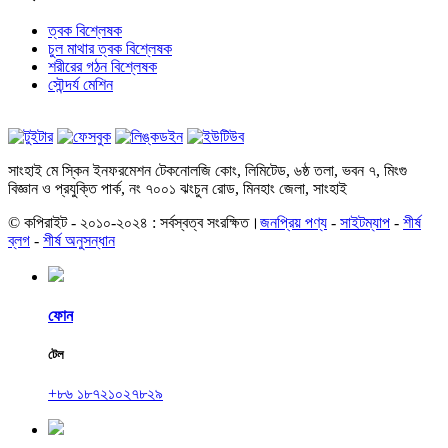
ত্বক বিশ্লেষক
চুল মাথার ত্বক বিশ্লেষক
শরীরের গঠন বিশ্লেষক
সৌন্দর্য মেশিন
সাংহাই মে স্কিন ইনফরমেশন টেকনোলজি কোং, লিমিটেড, ৬ষ্ঠ তলা, ভবন ৭, মিংগু
বিজ্ঞান ও প্রযুক্তি পার্ক, নং ৭০০১ ঝংচুন রোড, মিনহাং জেলা, সাংহাই
© কপিরাইট - ২০১০-২০২৪ : সর্বস্বত্ব সংরক্ষিত।
জনপ্রিয় পণ্য
-
সাইটম্যাপ
-
শীর্ষ
ব্লগ
-
শীর্ষ অনুসন্ধান
ফোন
টেল
+৮৬ ১৮৭২১০২৭৮২৯