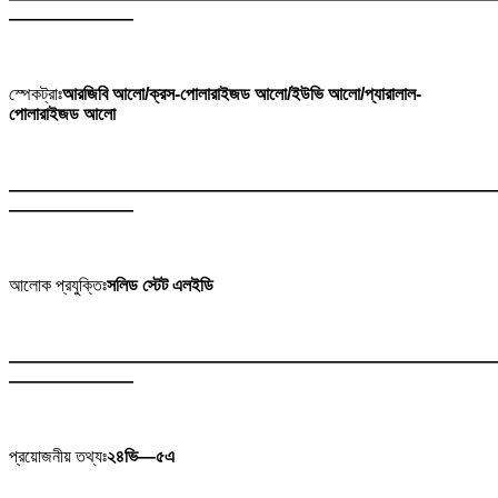
———————
স্পেকট্রাঃ
আরজিবি আলো/ক্রস-পোলারাইজড আলো/ইউভি আলো/প্যারালাল-
পোলারাইজড আলো
———————————————————————————
———————
আলোক প্রযুক্তিঃ
সলিড স্টেট এলইডি
———————————————————————————
———————
প্রয়োজনীয় তথ্যঃ
২৪ভি—৫এ