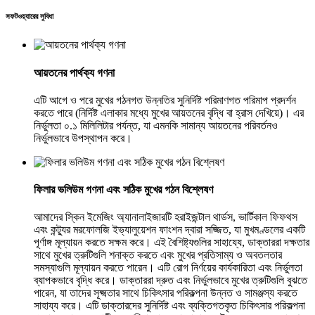
সফটওয়্যারের সুবিধা
আয়তনের পার্থক্য গণনা
এটি আগে ও পরে মুখের গঠনগত উন্নতির সুনির্দিষ্ট পরিমাণগত পরিমাপ প্রদর্শন
করতে পারে (নির্দিষ্ট এলাকার মধ্যে মুখের আয়তনের বৃদ্ধি বা হ্রাস দেখিয়ে)। এর
নির্ভুলতা ০.১ মিলিলিটার পর্যন্ত, যা এমনকি সামান্য আয়তনের পরিবর্তনও
নির্ভুলভাবে উপস্থাপন করে।
ফিলার ভলিউম গণনা এবং সঠিক মুখের গঠন বিশ্লেষণ
আমাদের স্কিন ইমেজিং অ্যানালাইজারটি হরাইজন্টাল থার্ডস, ভার্টিকাল ফিফথস
এবং কন্ট্যুর মরফোলজি ইভ্যালুয়েশন ফাংশন দ্বারা সজ্জিত, যা মুখমণ্ডলের একটি
পূর্ণাঙ্গ মূল্যায়ন করতে সক্ষম করে। এই বৈশিষ্ট্যগুলির সাহায্যে, ডাক্তাররা দক্ষতার
সাথে মুখের ত্রুটিগুলি শনাক্ত করতে এবং মুখের প্রতিসাম্য ও অবতলতার
সমস্যাগুলি মূল্যায়ন করতে পারেন। এটি রোগ নির্ণয়ের কার্যকারিতা এবং নির্ভুলতা
ব্যাপকভাবে বৃদ্ধি করে। ডাক্তাররা দ্রুত এবং নির্ভুলভাবে মুখের ত্রুটিগুলি বুঝতে
পারেন, যা তাদের সূক্ষ্মতার সাথে চিকিৎসার পরিকল্পনা উন্নত ও সামঞ্জস্য করতে
সাহায্য করে। এটি ডাক্তারদের সুনির্দিষ্ট এবং ব্যক্তিগতকৃত চিকিৎসার পরিকল্পনা