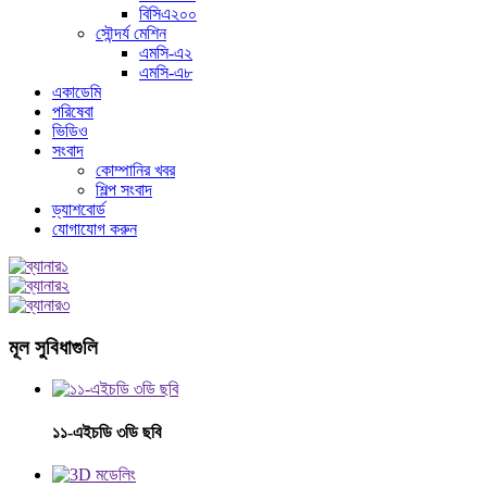
বিসিএ২০০
সৌন্দর্য মেশিন
এমসি-এ২
এমসি-এ৮
একাডেমি
পরিষেবা
ভিডিও
সংবাদ
কোম্পানির খবর
শিল্প সংবাদ
ড্যাশবোর্ড
যোগাযোগ করুন
মূল সুবিধাগুলি
১১-এইচডি ৩ডি ছবি