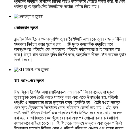
প্রদানের মাধ্যমে রোগীদের চাহিদা আরও ভালোভাবে মেটাতে সক্ষম করে, যা শেষ
পর্যন্ত মুখের ত্রুটিগুলির উন্নতিকে সর্বোচ্চ পর্যায়ে নিয়ে যায়।
ওভারল্যাপ তুলনা
নান্দনিক ডিজাইনের ওভারল্যাপিং তুলনা বৈশিষ্ট্যটি আপনাকে তুলনার জন্য বিভিন্ন
সময়কাল নির্বাচন করার সুযোগ দেয়। এটি মূলত কসমেটিক পদ্ধতির পরে
অবস্থানগত পরিবর্তন এবং আয়তনের পরিবর্তন পর্যবেক্ষণের উপর আলোকপাত
করে। উষ্ণ টোন আয়তন বৃদ্ধি নির্দেশ করে, অন্যদিকে শীতল টোন আয়তন হ্রাস
নির্দেশ করে।
3D আগে-পরে তুলনা
ডি৯ স্কিন ইমেজিং অ্যানালাইজার-এ এমন একটি ফিচার রয়েছে যা দ্রুত
তুলনামূলক কেস তৈরি করতে সাহায্য করে এবং এতে উপসর্গের নাম, পরিচর্যা
পদ্ধতি ও সময়কালের মতো মূল্যবান তথ্য প্রদর্শিত হয়। তৈরি হওয়া সমস্ত
কেস স্বয়ংক্রিয়ভাবে সিস্টেমের কেস ডেটাবেসে রেকর্ড হয়ে যায়। এই কেস
ডেটাবেসটি বিভিন্ন উপসর্গ এবং পদ্ধতির উপর ভিত্তি করে সাজানো ও সংরক্ষণ
করা হয়, যা ভবিষ্যতে কেস খুঁজে বের করা এবং পর্যালোচনা করার কার্যকারিতা
ব্যাপকভাবে বাড়িয়ে তোলে। এই ফিচারের মাধ্যমে ডাক্তার এবং ত্বক পরিচর্যা
বিশেষজ্ঞরা সহজেই বিভিন্ন কেস ও পরিচর্যা পরিকল্পনা দেখতে এবং তুলনা করতে