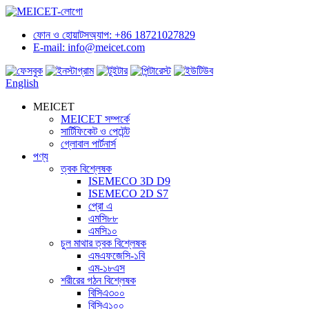
ফোন ও হোয়াটসঅ্যাপ: +86 18721027829
E-mail: info@meicet.com
English
MEICET
MEICET সম্পর্কে
সার্টিফিকেট ও পেটেন্ট
গ্লোবাল পার্টনার্স
পণ্য
ত্বক বিশ্লেষক
ISEMECO 3D D9
ISEMECO 2D S7
প্রো এ
এমসি৮৮
এমসি১০
চুল মাথার ত্বক বিশ্লেষক
এমএফজেসি-১বি
এম-১৮এস
শরীরের গঠন বিশ্লেষক
বিসিএ৩০০
বিসিএ১০০