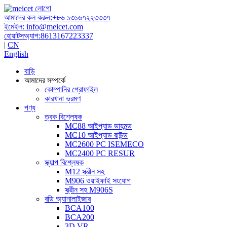
আমাদের কল করুন:
+৮৬ ১৩১৬৭২২৩৩৩৭
ইমেইল:
info@meicet.com
হোয়াটসঅ্যাপ:
8613167223337
|
CN
English
বাড়ি
আমাদের সম্পর্কে
কোম্পানির প্রোফাইল
কারখানা ভ্রমণ
পণ্য
ত্বক বিশ্লেষক
MC88 আইপ্যাড ডায়মন্ড
MC10 আইপ্যাড রাউন্ড
MC2600 PC ISEMECO
MC2400 PC RESUR
স্ক্যাল্প বিশ্লেষক
M12 স্ক্রীন সহ
M906 ওয়াইফাই সংযোগ
স্ক্রীন সহ M906S
বডি অ্যানালাইজার
BCA100
BCA200
3D VR