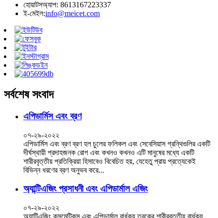
হোয়াটসঅ্যাপ: 8613167223337
ই-মেইল:
info@meicet.com
সর্বশেষ সংবাদ
এপিডার্মিস এবং ব্রণ
০৭-২৯-২০২২
এপিডার্মিস এবং ব্রণ ব্রণ হল চুলের ফলিকল এবং সেবেসিয়াস গ্রন্থিগুলির একটি
দীর্ঘস্থায়ী প্রদাহজনক রোগ এবং কখনও কখনও এটি মানুষের মধ্যে একটি
শারীরবৃত্তীয় প্রতিক্রিয়া হিসাবেও বিবেচিত হয়, যেহেতু প্রায় প্রত্যেকেই
বিভিন্ন ধরণের ব্রণ অনুভব করে...
অ্যান্টিএজিং প্রসাধনী এবং এপিডার্মাল এজিং
০৭-২৯-২০২২
অ্যান্টিএজিং কসমেটিকস এবং এপিডার্মাল বার্ধক্য ত্বকের শারীরবৃত্তীয় বার্ধক্য