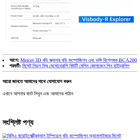
আগে:
Meicet 3D বডি স্ক্যানার বডি কম্পোজিশন এবং ভঙ্গি বিশ্লেষক BCA200
পরবর্তী:
মিসেট নিডল ফ্রি মেসোথেরাপি বিউটি মেশিন কোলাজেন পিন হাইড্রপিল
আরো জানতে আমাদের সাথে যোগাযোগ করুন
এখানে আপনার বার্তা লিখুন এবং আমাদের পাঠান
সংশ্লিষ্ট পণ্য