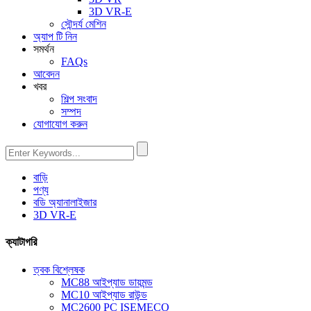
3D VR-E
সৌন্দর্য মেশিন
অ্যাপ টি নিন
সমর্থন
FAQs
আবেদন
খবর
শিল্প সংবাদ
সম্পদ
যোগাযোগ করুন
বাড়ি
পণ্য
বডি অ্যানালাইজার
3D VR-E
ক্যাটাগরি
ত্বক বিশ্লেষক
MC88 আইপ্যাড ডায়মন্ড
MC10 আইপ্যাড রাউন্ড
MC2600 PC ISEMECO