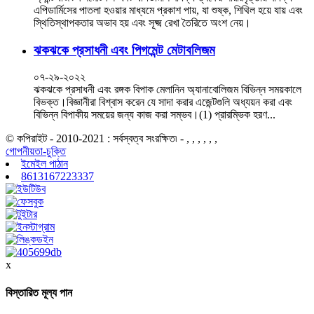
এপিডার্মিসের পাতলা হওয়ার মাধ্যমে প্রকাশ পায়, যা শুষ্ক, শিথিল হয়ে যায় এবং
স্থিতিস্থাপকতার অভাব হয় এবং সূক্ষ্ম রেখা তৈরিতে অংশ নেয়।
ঝকঝকে প্রসাধনী এবং পিগমেন্ট মেটাবলিজম
০৭-২৯-২০২২
ঝকঝকে প্রসাধনী এবং রঙ্গক বিপাক মেলানিন অ্যানাবোলিজম বিভিন্ন সময়কালে
বিভক্ত।বিজ্ঞানীরা বিশ্বাস করেন যে সাদা করার এজেন্টগুলি অধ্যয়ন করা এবং
বিভিন্ন বিপাকীয় সময়ের জন্য কাজ করা সম্ভব।(1) প্রারম্ভিক হরণ...
© কপিরাইট - 2010-2021 : সর্বস্বত্ব সংরক্ষিত৷ - , , , , , ,
গোপনীয়তা-চুক্তি
ইমেইল পাঠান
8613167223337
x
বিস্তারিত মূল্য পান